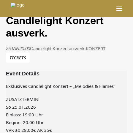
Events
Candlelight Konzert
Tagungen/Firmenevents
ausverk.
Impressionen
KONZERT
25
JAN
20:00
Candlelight Konzert ausverk.
Stellenangebote
TICKETS
Muttizettel
Event Details
Veranstaltungsordnung
Exklusives Candlelight Konzert – „Melodies & Flames“
Impressum
Datenschutzerklärung
ZUSATZTERMIN!
So 25.01.2026
Cookie-Richtlinie (EU)
Einlass: 19:00 Uhr
Beginn: 20:00 Uhr
VVK ab 28,00€ AK 35€