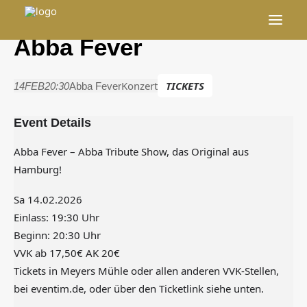
Events
Abba Fever
Tagungen/Firmenevents
Konzert
TICKETS
14
FEB
20:30
Abba Fever
Impressionen
Stellenangebote
Event Details
Muttizettel
Abba Fever – Abba Tribute Show, das Original aus
Hamburg!
Veranstaltungsordnung
Impressum
Sa 14.02.2026
Einlass: 19:30 Uhr
Datenschutzerklärung
Beginn: 20:30 Uhr
Cookie-Richtlinie (EU)
VVK ab 17,50€ AK 20€
Tickets in Meyers Mühle oder allen anderen VVK-Stellen,
bei eventim.de, oder über den Ticketlink siehe unten.